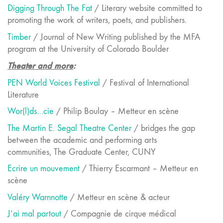
Digging Through The Fat
/ Literary website committed to
promoting the work of writers, poets, and publishers.
Timber
/ Journal of New Writing published by the MFA
program at the University of Colorado Boulder
Theater and more
:
PEN World Voices Festival
/ Festival of International
Literature
Wor
(
l
)
ds
…
cie
/ Philip Boulay – Metteur en scène
The Martin E. Segal Theatre Center
/ bridges the gap
between the academic and performing arts
communities, The Graduate Center, CUNY
Ecrire un mouvement
/ Thierry Escarmant – Metteur en
scène
Valéry Warnnotte
/ Metteur en scène & acteur
J’ai mal partout
/ Compagnie de cirque médical